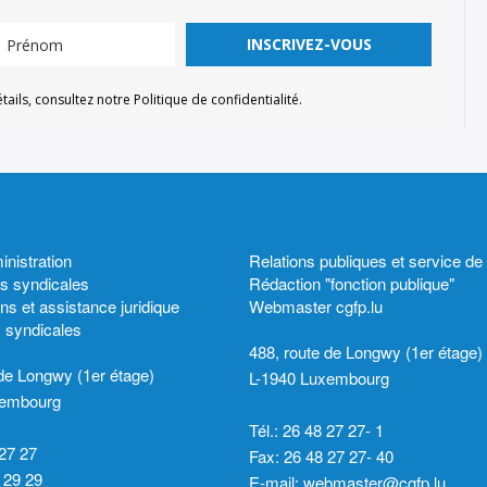
INSCRIVEZ-VOUS
ls, consultez notre Politique de confidentialité.
istration
Relations publiques et service de
ns syndicales
Rédaction "fonction publique"
ns et assistance juridique
Webmaster cgfp.lu
s syndicales
488, route de Longwy (1er étage)
 de Longwy (1er étage)
L-1940 Luxembourg
xembourg
Tél.: 26 48 27 27- 1
 27 27
Fax: 26 48 27 27- 40
 29 29
E-mail:
webmaster@cgfp.lu